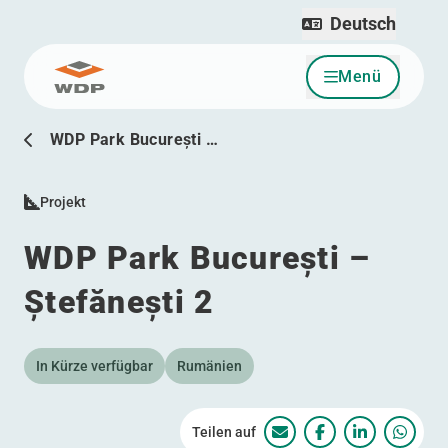
Deutsch
Menü
Zum Inhalt wechseln
WDP Park București …
Projekt
WDP Park București –
Ștefănești 2
In Kürze verfügbar
Rumänien
Teilen auf
WDP Park București – 
WDP Park Bucureș
WDP Park Bu
WDP Pa