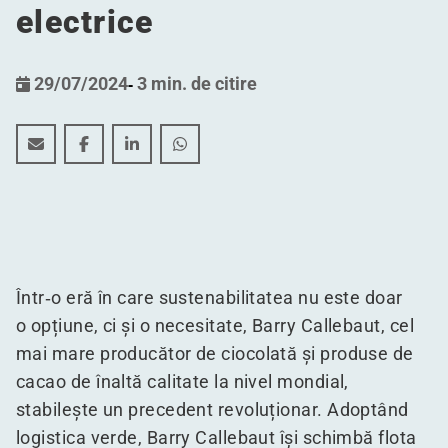
electrice
29/07/2024
-
3 min. de citire
Livrarea sustenabilă de ciocolată: Trecerea îndrăzneață
Livrarea sustenabilă de ciocolată: Trecerea îndr
Livrarea sustenabilă de ciocolată: Trecere
Livrarea sustenabilă de ciocolată: 
Într‑o eră în care sustenabilitatea nu este doar
o opțiune, ci și o necesitate, Barry Callebaut, cel
mai mare producător de ciocolată și produse de
cacao de înaltă calitate la nivel mondial,
stabilește un precedent revoluționar. Adoptând
logistica verde, Barry Callebaut își schimbă flota