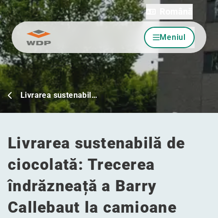
Română
Meniul
Sari la conținut
Livrarea sustenabil…
Livrarea sustenabilă de
ciocolată: Trecerea
îndrăzneață a Barry
Callebaut la camioane