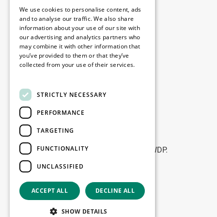
Legale
We use cookies to personalise content, ads
Disclaimer
and to analyse our traffic. We also share
information about your use of our site with
Privacy policy
our advertising and analytics partners who
Cookie policy
may combine it with other information that
you’ve provided to them or that they’ve
collected from your use of their services.
Birourile noastre
Read more
Contact
STRICTLY NECESSARY
PERFORMANCE
Fii la curent
TARGETING
Rămâneți la curent: abonați-vă la
FUNCTIONALITY
newsletterele noastre de Marketing WDP.
UNCLASSIFIED
Înscrie-te
ACCEPT ALL
DECLINE ALL
Copyright © 2026
SHOW DETAILS