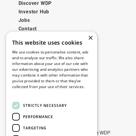
Discover WDP
Investor Hub
Jobs
Contact
×
This website uses cookies
Juridisch
We use cookies to personalise content, ads
Disclaimer
and to analyse our traffic. We also share
information about your use of our site with
Privacy policy
our advertising and analytics partners who
Cookie policy
may combine it with other information that
you’ve provided to them or that they’ve
collected from your use of their services.
Onze kantoren
Read more
Contact
STRICTLY NECESSARY
PERFORMANCE
Blijf op de hoogte
TARGETING
Blijf up-to-date: meld u aan voor onze WDP