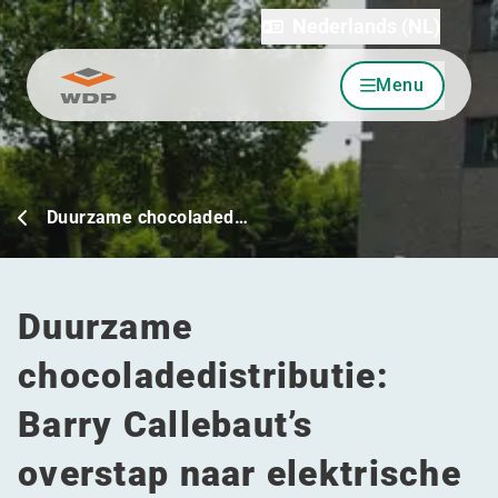
Nederlands (NL)
Menu
Ga naar inhoud
Duurzame chocoladed…
Duurzame
chocoladedistributie:
Barry Callebaut’s
overstap naar elektrische