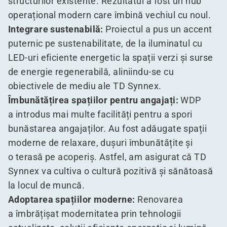
structurilor existente. Rezultatul a fost un hub
operațional modern care îmbină vechiul cu noul.
Integrare sustenabilă:
Proiectul a pus un accent
puternic pe sustenabilitate, de la iluminatul cu
LED-uri eficiente energetic la spații verzi și surse
de energie regenerabilă, aliniindu-se cu
obiectivele de mediu ale TD Synnex.
Îmbunătățirea spațiilor pentru angajați:
WDP
a introdus mai multe facilități pentru a spori
bunăstarea angajaților. Au fost adăugate spații
moderne de relaxare, dușuri îmbunătățite și
o terasă pe acoperiș. Astfel, am asigurat că TD
Synnex va cultiva o cultură pozitivă și sănătoasă
la locul de muncă.
Adoptarea spațiilor moderne:
Renovarea
a îmbrățișat modernitatea prin tehnologii