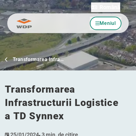
Română
Meniul
Sari la conținut
Transformarea Infra…
Transformarea
Infrastructurii Logistice
a TD Synnex
25/01/2024
-
3 min. de citire