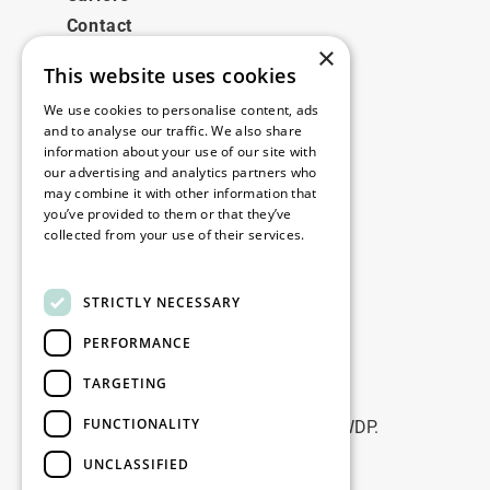
Contact
×
This website uses cookies
Legale
We use cookies to personalise content, ads
Disclaimer
and to analyse our traffic. We also share
information about your use of our site with
Privacy policy
our advertising and analytics partners who
Cookie policy
may combine it with other information that
you’ve provided to them or that they’ve
collected from your use of their services.
Birourile noastre
Read more
Contact
STRICTLY NECESSARY
PERFORMANCE
Fii la curent
TARGETING
Rămâneți la curent: abonați-vă la
FUNCTIONALITY
newsletterele noastre de Marketing WDP.
UNCLASSIFIED
Înscrie-te