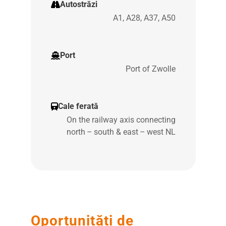
Autostrăzi
A1, A28, A37, A50
Port
Port of Zwolle
Cale ferată
On the railway axis connecting
north – south & east – west NL
Oportunități de