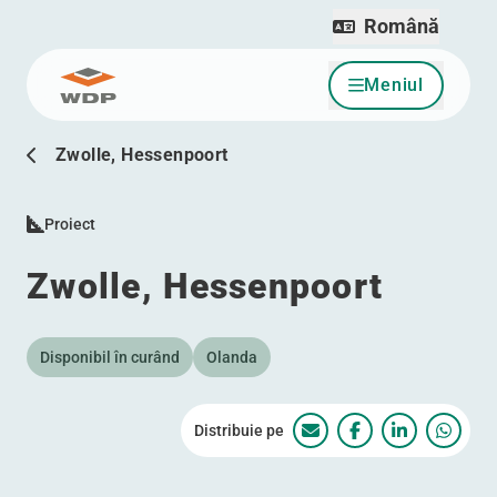
Română
Meniul
Sari la conținut
Zwolle, Hessenpoort
Proiect
Zwolle, Hessenpoort
Disponibil în curând
Olanda
Distribuie pe
Zwolle, Hessenpoort
Zwolle, Hessenp
Zwolle, He
Zwolle