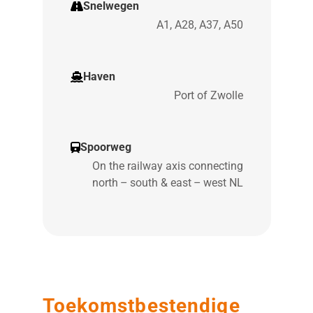
Snelwegen
A1, A28, A37, A50
Haven
Port of Zwolle
Spoorweg
On the railway axis connecting
north – south & east – west NL
Toekomstbestendige