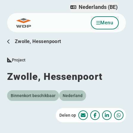
Nederlands (BE)
Menu
Ga naar inhoud
Zwolle, Hessenpoort
Project
Zwolle, Hessenpoort
Binnenkort beschikbaar
Nederland
Delen op
Zwolle, Hessenpoort
Zwolle, Hessenp
Zwolle, He
Zwolle