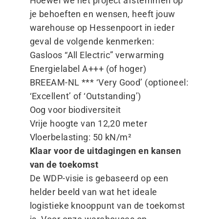
Hoewel we het project afstemmen op
je behoeften en wensen, heeft jouw
warehouse op Hessenpoort in ieder
geval de volgende kenmerken:
Gasloos
“
All Electric” verwarming
Energielabel A+++ (of hoger)
BREEAM-NL ***
‘
Very Good’ (optioneel:
‘
Excellent’ of
‘
Outstanding’)
Oog voor biodiversiteit
Vrije hoogte van 12,20 meter
Vloerbelasting: 50 kN/​m²
Klaar voor de uitdagingen en kansen
van de toekomst
De WDP-visie is gebaseerd op een
helder beeld van wat het ideale
logistieke knooppunt van de toekomst