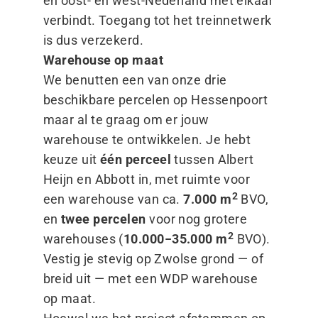
en oost- en west-Nederland met elkaar
verbindt. Toegang tot het treinnetwerk
is dus verzekerd.
Warehouse op maat
We benutten een van onze drie
beschikbare percelen op Hessenpoort
maar al te graag om er jouw
warehouse te ontwikkelen. Je hebt
keuze uit
één perceel
tussen Albert
Heijn en Abbott in, met ruimte voor
2
een warehouse van ca.
7.000
m
BVO,
en
twee percelen
voor nog grotere
2
warehouses (
10.000−35.000
m
BVO).
Vestig je stevig op Zwolse grond — of
breid uit — met een WDP warehouse
op maat.