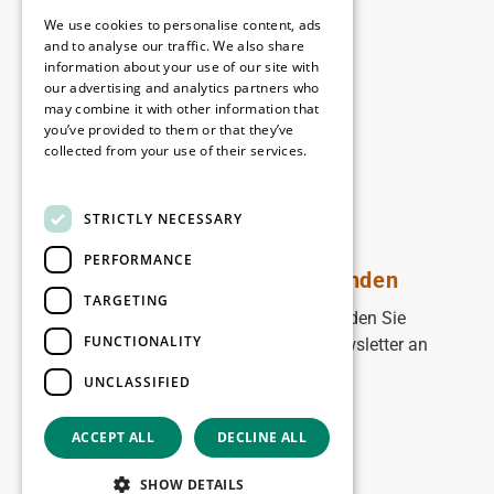
Rechtliches
We use cookies to personalise content, ads
Disclaimer
and to analyse our traffic. We also share
information about your use of our site with
Privacy policy
our advertising and analytics partners who
Cookie policy
may combine it with other information that
you’ve provided to them or that they’ve
collected from your use of their services.
Unsere Niederlassungen
Read more
Kontakt
STRICTLY NECESSARY
PERFORMANCE
Bleiben Sie auf dem Laufenden
TARGETING
Bleiben Sie auf dem Laufenden: Melden Sie
FUNCTIONALITY
sich für unseren WDP Marketing-Newsletter an
UNCLASSIFIED
Registrieren Sie sich
ACCEPT ALL
DECLINE ALL
Copyright © 2026
SHOW DETAILS