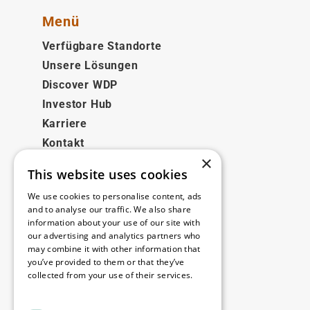
Menü
Verfügbare Standorte
Unsere Lösungen
Discover WDP
Investor Hub
Karriere
Kontakt
×
This website uses cookies
Rechtliches
We use cookies to personalise content, ads
Disclaimer
and to analyse our traffic. We also share
information about your use of our site with
Privacy policy
our advertising and analytics partners who
Cookie policy
may combine it with other information that
you’ve provided to them or that they’ve
collected from your use of their services.
Unsere Niederlassungen
Read more