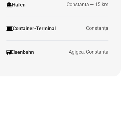
Constanta — 15 km
Hafen
Constanța
Container-Terminal
Agigea, Constanta
Eisenbahn