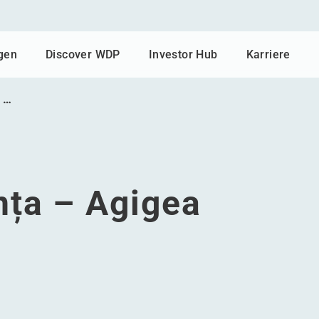
gen
Discover WDP
Investor Hub
Karriere
 …
ța – Agigea