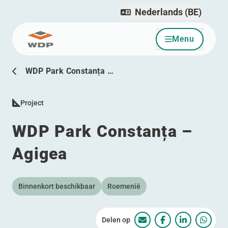
Nederlands (BE)
Menu
Ga naar inhoud
WDP Park Constanța …
Project
WDP Park Constanța –
Agigea
Binnenkort beschikbaar
Roemenië
Delen op
WDP Park Constanța –
WDP Park Consta
WDP Park C
WDP P