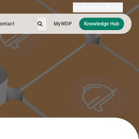
Nederlands (NL)
Zoek
ontact
MyWDP
Knowledge Hub