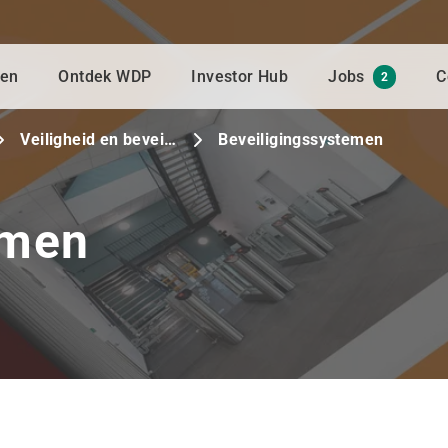
gen
Ontdek WDP
Investor Hub
Jobs
C
2
Veiligheid en bevei…
Beveiligingssystemen
emen