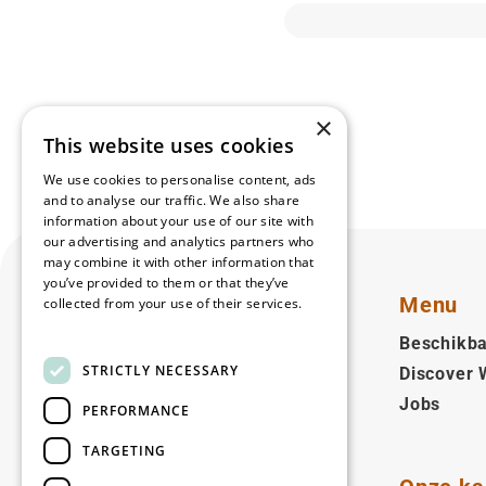
×
This website uses cookies
We use cookies to personalise content, ads
and to analyse our traffic. We also share
information about your use of our site with
our advertising and analytics partners who
may combine it with other information that
you’ve provided to them or that they’ve
Menu
collected from your use of their services.
Read more
Beschikba
STRICTLY NECESSARY
Discover
Nederlands (NL)
Jobs
PERFORMANCE
Volg ons
TARGETING
Facebook
LinkedIn
YouTube
Instagram
Vimeo