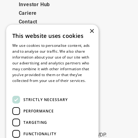
Investor Hub
Cariere
Contact
×
This website uses cookies
Legale
We use cookies to personalise content, ads
Disclaimer
and to analyse our traffic. We also share
information about your use of our site with
Privacy policy
our advertising and analytics partners who
Cookie policy
may combine it with other information that
you’ve provided to them or that they’ve
collected from your use of their services.
Birourile noastre
Read more
Contact
STRICTLY NECESSARY
PERFORMANCE
Fii la curent
TARGETING
Rămâneți la curent: abonați-vă la
FUNCTIONALITY
newsletterele noastre de Marketing WDP.