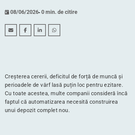
08/06/2026
-
0 min. de citire
Descoperiți potențialul depozitului dumneavoastră exi
Descoperiți potențialul depozitului dumneavoast
Descoperiți potențialul depozitului dumn
Descoperiți potențialul depozitulu
Creșterea cererii, deficitul de forță de muncă și
perioadele de vârf lasă puțin loc pentru ezitare.
Cu toate acestea, multe companii consideră încă
faptul că automatizarea necesită construirea
unui depozit complet nou.