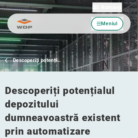
Română
Meniul
Sari la conținut
Descoperiți potenți…
Descoperiți potențialul
depozitului
dumneavoastră existent
prin automatizare