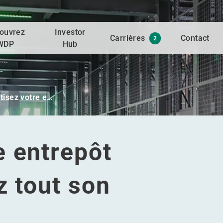
ouvrez
Investor
Carrières
Contact
2
WDP
Hub
isez votre e…
e entrepôt
z tout son