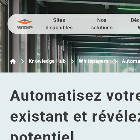
Sites
Nos
Déc
Allez au contenu
disponibles
solutions
Knowledge Hub
Whitepapers
Automat
Automatisez votr
existant et révéle
potentiel