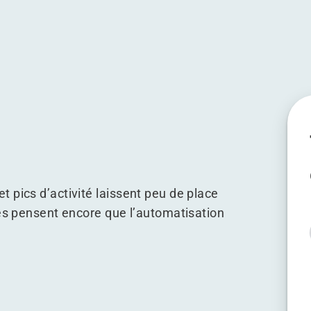
son potentiel
 tout son potentiel
révélez tout son potentiel
nt et révélez tout son potentiel
 pics d’activité laissent peu de place
ses pensent encore que l’automatisation