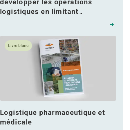
développer les opérations
logistiques en limitant
l'occupation des sols
remodèlent la chaîne
En savoir plus Logistique pharmaceutique et médicale
Livre blanc
Logistique pharmaceutique et
médicale