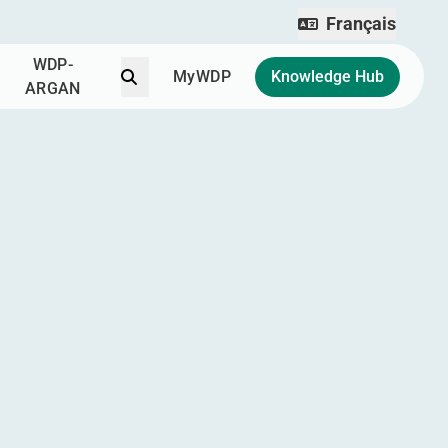
Français
WDP-
Recherchez
MyWDP
Knowledge Hub
ARGAN