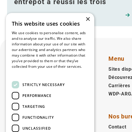
entrepôt a réussi les trois
×
This website uses cookies
We use cookies to personalise content, ads
and to analyse our traffic. We also share
information about your use of our site with
our advertising and analytics partners who
may combine it with other information that
Menu
you’ve provided to them or that they’ve
collected from your use of their services.
Sites disp
Read more
Découvre
Français
STRICTLY NECESSARY
Carrières
WDP-ARG
Suivez-nous
PERFORMANCE
Facebook
LinkedIn
YouTube
Instagram
Vimeo
TARGETING
Nos bur
FUNCTIONALITY
Copyright © 2026
Contact
UNCLASSIFIED