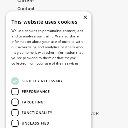
Cariere
Contact
×
This website uses cookies
Legale
We use cookies to personalise content, ads
Disclaimer
and to analyse our traffic. We also share
information about your use of our site with
Privacy policy
our advertising and analytics partners who
Cookie policy
may combine it with other information that
you’ve provided to them or that they’ve
collected from your use of their services.
Birourile noastre
Read more
Contact
STRICTLY NECESSARY
PERFORMANCE
Fii la curent
TARGETING
Rămâneți la curent: abonați-vă la
FUNCTIONALITY
newsletterele noastre de Marketing WDP.
UNCLASSIFIED
Înscrie-te