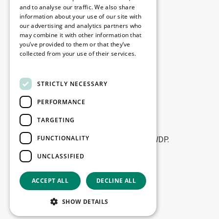
Disclaimer
and to analyse our traffic. We also share
information about your use of our site with
Privacy policy
our advertising and analytics partners who
Cookie policy
may combine it with other information that
you’ve provided to them or that they’ve
collected from your use of their services.
Birourile noastre
Read more
Contact
STRICTLY NECESSARY
PERFORMANCE
Fii la curent
TARGETING
Rămâneți la curent: abonați-vă la
FUNCTIONALITY
newsletterele noastre de Marketing WDP.
UNCLASSIFIED
Înscrie-te
ACCEPT ALL
DECLINE ALL
Copyright © 2026
SHOW DETAILS