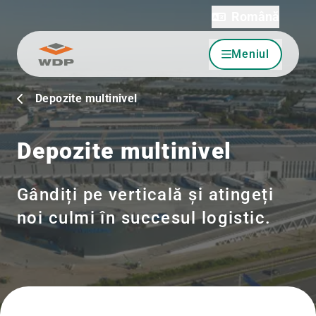
Română
Meniul
Sari la conținut
Depozite multinivel
Depozite multinivel
Gândiți pe verticală și atingeți
noi culmi în succesul logistic.