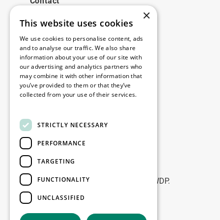
Contact
×
This website uses cookies
Legale
We use cookies to personalise content, ads
Disclaimer
and to analyse our traffic. We also share
information about your use of our site with
Privacy policy
our advertising and analytics partners who
Cookie policy
may combine it with other information that
you’ve provided to them or that they’ve
collected from your use of their services.
Birourile noastre
Read more
Contact
STRICTLY NECESSARY
PERFORMANCE
Fii la curent
TARGETING
Rămâneți la curent: abonați-vă la
FUNCTIONALITY
newsletterele noastre de Marketing WDP.
UNCLASSIFIED
Înscrie-te