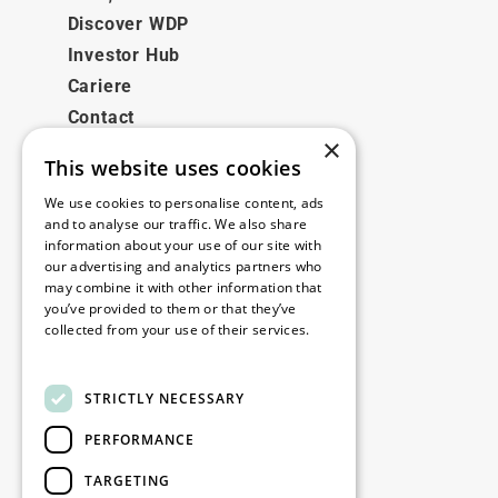
Discover WDP
Investor Hub
Cariere
Contact
×
This website uses cookies
Legale
We use cookies to personalise content, ads
Disclaimer
and to analyse our traffic. We also share
information about your use of our site with
Privacy policy
our advertising and analytics partners who
Cookie policy
may combine it with other information that
you’ve provided to them or that they’ve
collected from your use of their services.
Birourile noastre
Read more
Contact
STRICTLY NECESSARY
PERFORMANCE
Fii la curent
TARGETING