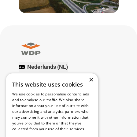
Nederlands (NL)
×
Volg ons
This website uses cookies
We use cookies to personalise content, ads
Facebook
LinkedIn
YouTube
Instagram
Vimeo
and to analyse our traffic. We also share
information about your use of our site with
Copyright © 2026
our advertising and analytics partners who
may combine it with other information that
you’ve provided to them or that they’ve
Menu
collected from your use of their services.
Read more