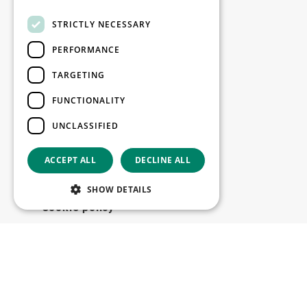
Beschikbare locaties
STRICTLY NECESSARY
Onze oplossingen
Discover WDP
PERFORMANCE
Investor Hub
TARGETING
Jobs
FUNCTIONALITY
Contact
UNCLASSIFIED
Juridisch
ACCEPT ALL
DECLINE ALL
Disclaimer
Privacy policy
SHOW DETAILS
Cookie policy
Onze kantoren
Contact