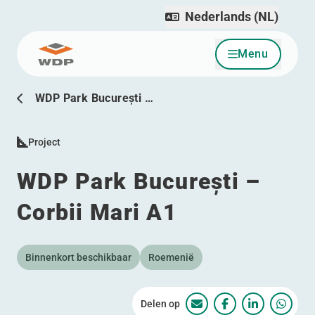
Nederlands (NL)
Menu
Ga naar inhoud
WDP Park București …
Project
WDP Park București –
Corbii Mari A1
Binnenkort beschikbaar
Roemenië
Delen op
WDP Park București – 
WDP Park Bucureș
WDP Park Bu
WDP Pa