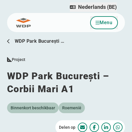
Nederlands (BE)
Menu
Ga naar inhoud
WDP Park București …
Project
WDP Park București –
Corbii Mari A1
Binnenkort beschikbaar
Roemenië
Delen op
WDP Park București – 
WDP Park Bucureș
WDP Park Bu
WDP Pa