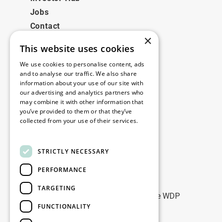
Jobs
Contact
×
This website uses cookies
Juridisch
We use cookies to personalise content, ads
Disclaimer
and to analyse our traffic. We also share
information about your use of our site with
Privacy policy
our advertising and analytics partners who
Cookie policy
may combine it with other information that
you’ve provided to them or that they’ve
collected from your use of their services.
Onze kantoren
Read more
Contact
STRICTLY NECESSARY
PERFORMANCE
Blijf op de hoogte
TARGETING
Blijf up-to-date: meld u aan voor onze WDP
FUNCTIONALITY
Marketing nieuwsbrieven