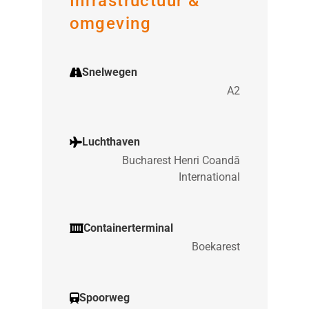
Infrastructuur &
omgeving
Snelwegen
A2
Luchthaven
Bucharest Henri Coandă
International
Containerterminal
Boekarest
Spoorweg