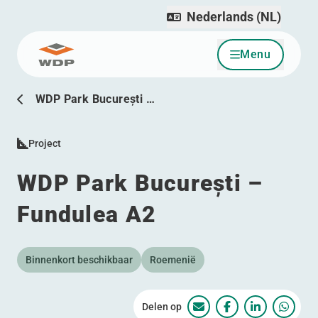
Nederlands (NL)
Menu
Ga naar inhoud
WDP Park București …
Project
WDP Park București –
Fundulea A2
Binnenkort beschikbaar
Roemenië
Delen op
WDP Park București –
WDP Park Bucure
WDP Park B
WDP Pa