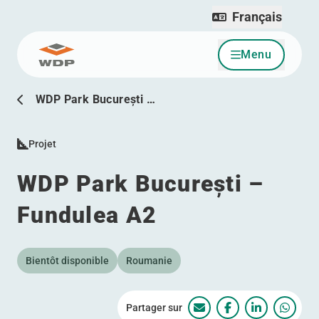
Français
Menu
Allez au contenu
WDP Park București …
Projet
WDP Park București –
Fundulea A2
Bientôt disponible
Roumanie
Partager sur
WDP Park București –
WDP Park Bucure
WDP Park B
WDP Pa