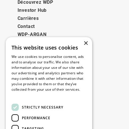
Découvrez WDP
Investor Hub
Carrières
Contact
WDP-ARGAN
×
This website uses cookies
Juridique
We use cookies to personalise content, ads
Disclaimer
and to analyse our traffic. We also share
information about your use of our site with
Politique de confidentialité
our advertising and analytics partners who
Cookie Policy
may combine it with other information that
you’ve provided to them or that they’ve
collected from your use of their services.
Nos bureaux
Read more
Contact
STRICTLY NECESSARY
PERFORMANCE
Restez informé
TARGETING