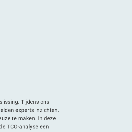
port
 transport
trisch transport
lissing. Tijdens ons
elden experts inzichten,
euze te maken. In deze
ede TCO-analyse een