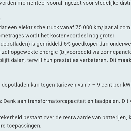
orden momenteel vooral ingezet voor stedelijke distr
n
at een elektrische truck vanaf 75.000 km/​jaar al comp
ilometrages wordt het kostenvoordeel nog groter.
n (depotladen) is gemiddeld 5% goedkoper dan onderwe
 zelfopgewekte energie (bijvoorbeeld via zonnepanel
blijft dalen, terwijl hun prestaties verbeteren. Dit maa
: depotladen kan tegen tarieven van 7 – 9 cent per kWh
n: Denk aan transformatorcapaciteit en laadpalen. Dit
ekerheid bestaat over de restwaarde van batterijen,
aire toepassingen.