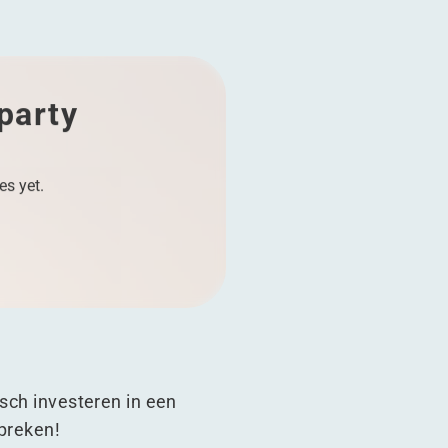
 party
es yet.
isch investeren in een
preken!