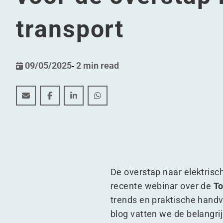
transport
09/05/2025
-
2 min read
Total Cost of Ownership (TCO) van e-trucks: Een stra
Total Cost of Ownership (TCO) van e-trucks: E
Total Cost of Ownership (TCO) van e-tru
Total Cost of Ownership (TCO) van
De overstap naar elektrisc
recente webinar over de
To
trends en praktische hand
blog vatten we de belangr