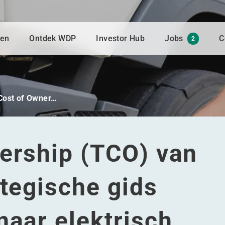
gen
Ontdek WDP
Investor Hub
Jobs
C
2
 Cost of Owner…
nership (TCO) van
ategische gids
naar elektrisch