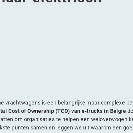
tegische gids voor de overstap naar elektrisch transport
en strategische gids voor de overstap naar elektrisch trans
cks: Een strategische gids voor de overstap naar elektrisch
 e-trucks: Een strategische gids voor de overstap naar elek
he vrachtwagens is een belangrijke maar complexe bes
tal Cost of Ownership (TCO) van e‑trucks in België
de
vatten om organisaties te helpen een weloverwogen k
ijkste punten samen en leggen we uit waarom een go