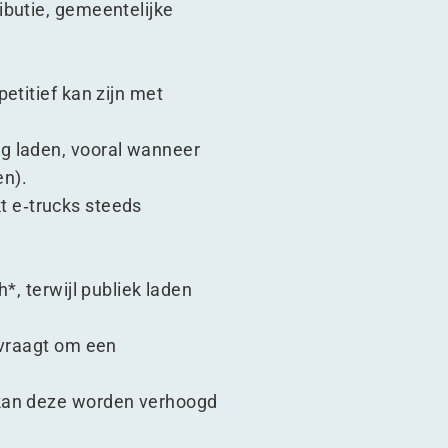
ibutie, gemeentelijke
etitief kan zijn met
g laden, vooral wanneer
en).
kt e‑trucks steeds
*, terwijl publiek laden
 vraagt om een
 kan deze worden verhoogd