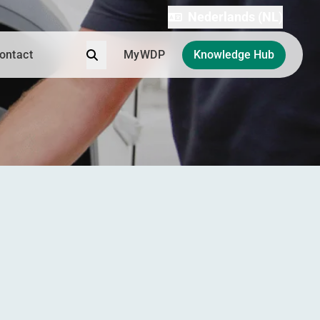
Nederlands (NL)
Zoek
ontact
MyWDP
Knowledge Hub