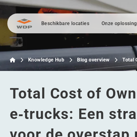
Beschikbare locaties
Onze oplossin
Ga naar inhoud
Knowledge Hub
Blog overview
Total
Total Cost of Ow
e‑trucks: Een str
voor de overstap 