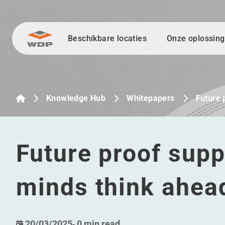
Beschikbare locaties
Onze oplossin
Ga naar inhoud
Knowledge Hub
Whitepapers
Future 
Future proof supp
minds think ahea
20/03/2025
-
0 min read