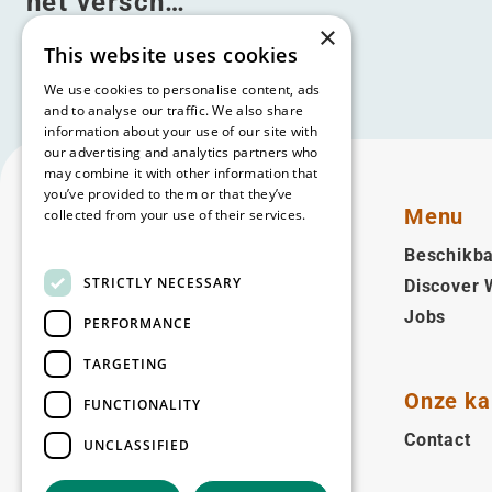
het versch…
×
Lees meer
This website uses cookies
We use cookies to personalise content, ads
and to analyse our traffic. We also share
information about your use of our site with
our advertising and analytics partners who
may combine it with other information that
you’ve provided to them or that they’ve
Menu
collected from your use of their services.
Read more
Beschikba
STRICTLY NECESSARY
Discover
Nederlands (NL)
Jobs
PERFORMANCE
Volg ons
TARGETING
Facebook
LinkedIn
YouTube
Instagram
Vimeo
Onze ka
FUNCTIONALITY
Contact
UNCLASSIFIED
Copyright © 2026