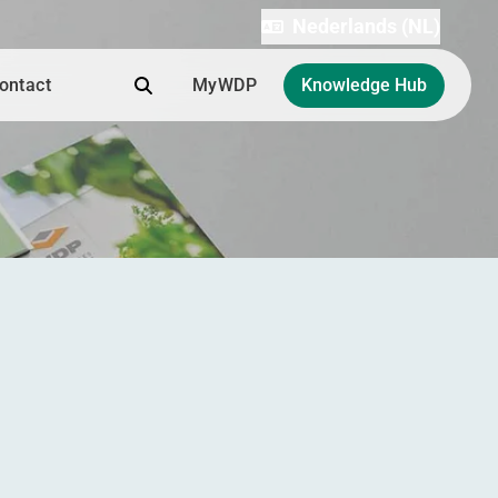
Nederlands (NL)
Zoek
ontact
MyWDP
Knowledge Hub