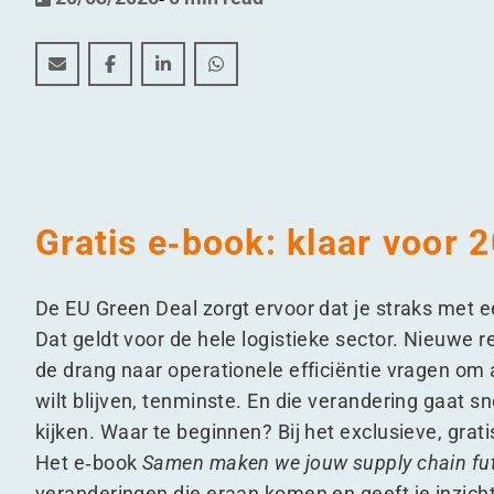
Future proof supply chain - great minds think ahead
Future proof supply chain - great minds think
Future proof supply chain - great mind
Future proof supply chain - grea
Gratis e‑book: klaar voor 
De EU Green Deal zorgt ervoor dat je straks met 
Dat geldt voor de hele logistieke sector. Nieuwe
de drang naar operationele efficiëntie vragen om 
wilt blijven, tenminste. En die verandering gaat sn
kijken. Waar te beginnen? Bij het exclusieve, grat
Het e‑book
Samen maken we jouw supply chain fut
veranderingen die eraan komen en geeft je inzic