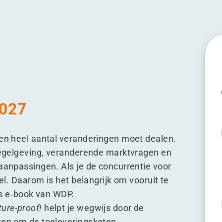
 ahead
s think ahead
t minds think ahead
2027
een heel aantal veranderingen moet dealen.
 regelgeving, veranderende marktvragen en
aanpassingen. Als je de concurrentie voor
el. Daarom is het belangrijk om vooruit te
is e‑book van WDP.
ure-proof!
helpt je wegwijs door de
hten om de toeleveringsketen