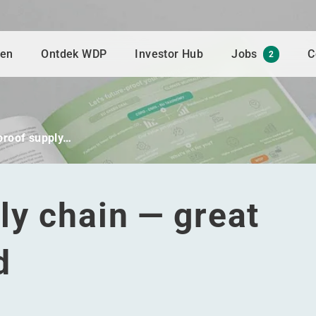
gen
Ontdek WDP
Investor Hub
Jobs
C
2
proof supply…
ly chain — great
d