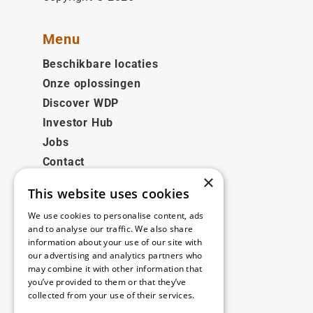
Menu
Beschikbare locaties
Onze oplossingen
Discover WDP
Investor Hub
Jobs
Contact
×
This website uses cookies
Juridisch
We use cookies to personalise content, ads
Disclaimer
and to analyse our traffic. We also share
information about your use of our site with
Privacy policy
our advertising and analytics partners who
Cookie policy
may combine it with other information that
you’ve provided to them or that they’ve
collected from your use of their services.
Onze kantoren
Read more