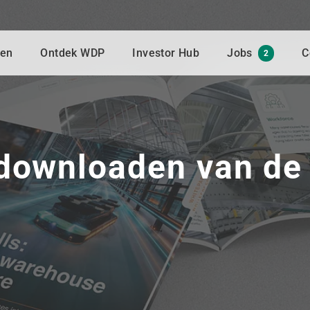
gen
Ontdek WDP
Investor Hub
Jobs
C
2
 downloaden van de