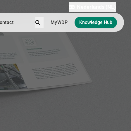
Nederlands (NL)
Zoek
ontact
MyWDP
Knowledge Hub