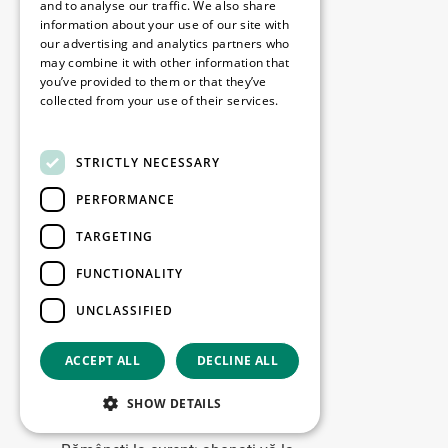
and to analyse our traffic. We also share
Discover WDP
information about your use of our site with
our advertising and analytics partners who
Investor Hub
may combine it with other information that
Cariere
you’ve provided to them or that they’ve
collected from your use of their services.
Contact
Read more
STRICTLY NECESSARY
Legale
PERFORMANCE
Disclaimer
Privacy policy
TARGETING
Cookie policy
FUNCTIONALITY
UNCLASSIFIED
Birourile noastre
Contact
ACCEPT ALL
DECLINE ALL
SHOW DETAILS
Fii la curent