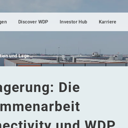
gen
Discover WDP
Investor Hub
Karriere
tion und Lage…
agerung: Die
ammenarbeit
ectivity und WDP