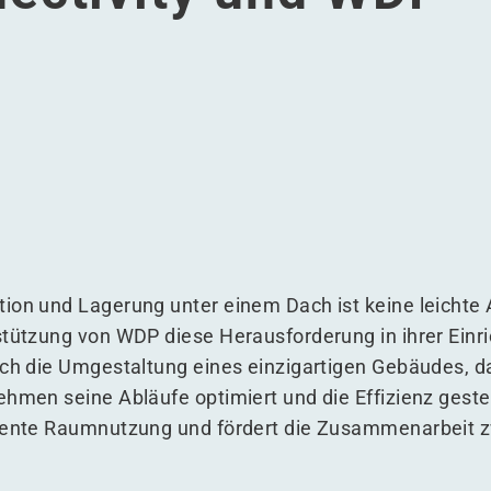
enarbeit zwischen TE Connectivity und WDP
Zusammenarbeit zwischen TE Connectivity und WDP
eiche Zusammenarbeit zwischen TE Connectivity und WDP
rfolgreiche Zusammenarbeit zwischen TE Connectivity und
ion und Lagerung unter einem Dach ist keine leichte
stützung von WDP diese Herausforderung in ihrer Einr
rch die Umgestaltung eines einzigartigen Gebäudes, d
ehmen seine Abläufe optimiert und die Effizienz gestei
ziente Raumnutzung und fördert die Zusammenarbeit 