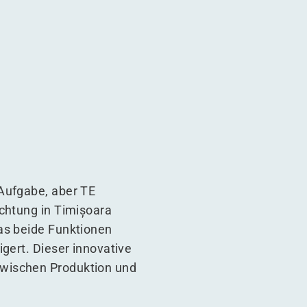
 WDP
 Aufgabe, aber TE
ichtung in Timișoara
as beide Funktionen
gert. Dieser innovative
zwischen Produktion und