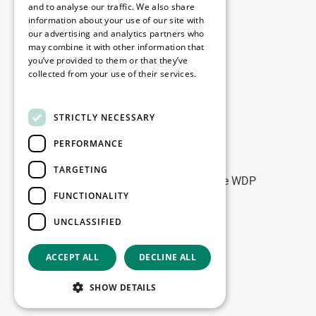
Disclaimer
and to analyse our traffic. We also share
information about your use of our site with
Privacy policy
our advertising and analytics partners who
Cookie policy
may combine it with other information that
you’ve provided to them or that they’ve
collected from your use of their services.
Onze kantoren
Read more
Contact
STRICTLY NECESSARY
PERFORMANCE
Blijf op de hoogte
TARGETING
Blijf up-to-date: meld u aan voor onze WDP
FUNCTIONALITY
Marketing nieuwsbrieven
UNCLASSIFIED
Registreer
ACCEPT ALL
DECLINE ALL
Copyright © 2026
SHOW DETAILS