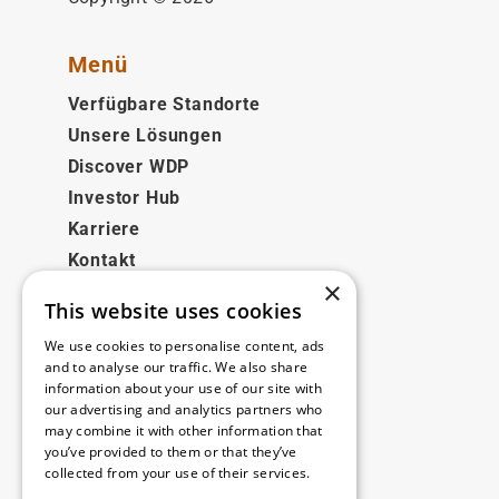
Menü
Verfügbare Standorte
Unsere Lösungen
Discover WDP
Investor Hub
Karriere
Kontakt
×
This website uses cookies
Rechtliches
We use cookies to personalise content, ads
Disclaimer
and to analyse our traffic. We also share
information about your use of our site with
Privacy policy
our advertising and analytics partners who
Cookie policy
may combine it with other information that
you’ve provided to them or that they’ve
collected from your use of their services.
Unsere Niederlassungen
Read more