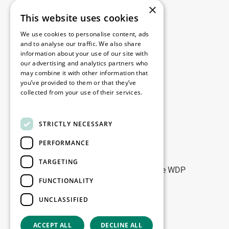
×
This website uses cookies
Juridisch
We use cookies to personalise content, ads
Disclaimer
and to analyse our traffic. We also share
information about your use of our site with
Privacy policy
our advertising and analytics partners who
Cookie policy
may combine it with other information that
you’ve provided to them or that they’ve
collected from your use of their services.
Onze kantoren
Read more
Contact
STRICTLY NECESSARY
PERFORMANCE
Blijf op de hoogte
TARGETING
Blijf up-to-date: meld u aan voor onze WDP
FUNCTIONALITY
Marketing nieuwsbrieven
UNCLASSIFIED
Registreer
ACCEPT ALL
DECLINE ALL