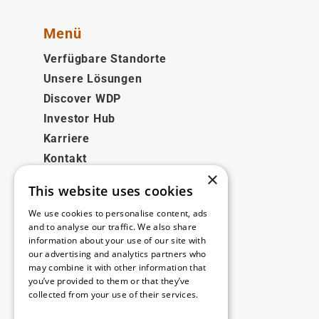
Menü
Verfügbare Standorte
Unsere Lösungen
Discover WDP
Investor Hub
Karriere
Kontakt
×
This website uses cookies
Rechtliches
We use cookies to personalise content, ads
Disclaimer
and to analyse our traffic. We also share
information about your use of our site with
Privacy policy
our advertising and analytics partners who
Cookie policy
may combine it with other information that
you’ve provided to them or that they’ve
collected from your use of their services.
Unsere Niederlassungen
Read more