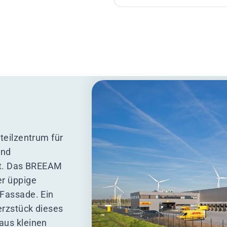
teilzentrum für
und
ert. Das BREEAM
er üppige
 Fassade. Ein
erzstück dieses
aus kleinen