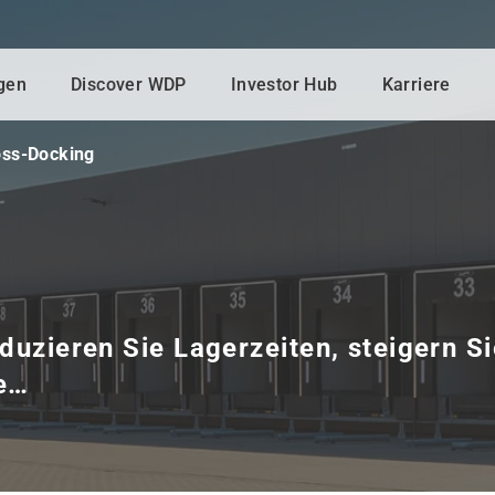
gen
Discover WDP
Investor Hub
Karriere
oss-Docking
duzieren Sie Lagerzeiten, steigern S
ie…