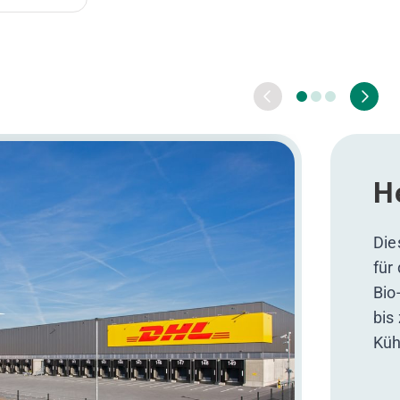
0 / 3
1 / 3
2 / 3
H
Die
für
Bio
bis
Küh