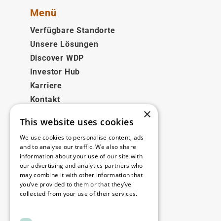
Menü
Verfügbare Standorte
Unsere Lösungen
Discover WDP
Investor Hub
Karriere
Kontakt
×
This website uses cookies
Rechtliches
We use cookies to personalise content, ads
Disclaimer
and to analyse our traffic. We also share
information about your use of our site with
Privacy policy
our advertising and analytics partners who
Cookie policy
may combine it with other information that
you’ve provided to them or that they’ve
collected from your use of their services.
Unsere Niederlassungen
Read more