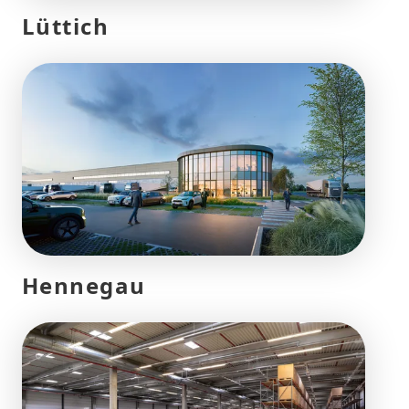
Lüttich
Hennegau