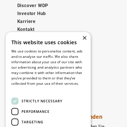
Discover WDP
Investor Hub
Karriere
Kontakt
×
This website uses cookies
Rechtliches
We use cookies to personalise content, ads
Disclaimer
and to analyse our traffic. We also share
information about your use of our site with
Privacy policy
our advertising and analytics partners who
Cookie policy
may combine it with other information that
you’ve provided to them or that they’ve
collected from your use of their services.
Unsere Niederlassungen
Read more
Kontakt
STRICTLY NECESSARY
PERFORMANCE
Bleiben Sie auf dem Laufenden
TARGETING
Bleiben Sie auf dem Laufenden: Melden Sie