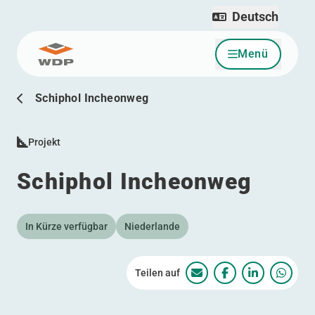
Deutsch
Menü
Zum Inhalt wechseln
Schiphol Incheonweg
Projekt
Schiphol Incheonweg
In Kürze verfügbar
Niederlande
Teilen auf
Schiphol Incheonweg
Schiphol Incheo
Schiphol I
Schip