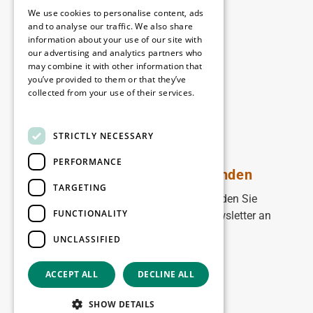
Rechtliches
We use cookies to personalise content, ads
Disclaimer
and to analyse our traffic. We also share
information about your use of our site with
Privacy policy
our advertising and analytics partners who
Cookie policy
may combine it with other information that
you’ve provided to them or that they’ve
collected from your use of their services.
Unsere Niederlassungen
Read more
Kontakt
STRICTLY NECESSARY
PERFORMANCE
Bleiben Sie auf dem Laufenden
TARGETING
Bleiben Sie auf dem Laufenden: Melden Sie
FUNCTIONALITY
sich für unseren WDP Marketing-Newsletter an
UNCLASSIFIED
Registrieren Sie sich
ACCEPT ALL
DECLINE ALL
Copyright © 2026
SHOW DETAILS