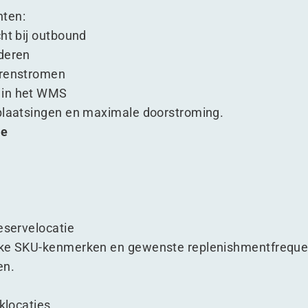
nten:
cht bij outbound
ederen
erenstromen
 in het WMS
rplaatsingen en maximale doorstroming.
te
eservelocatie
eke SKU-kenmerken en gewenste replenishmentfreque
en.
cklocaties