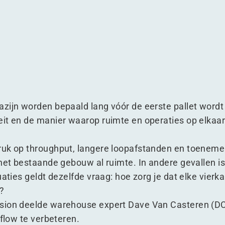
jn
magazijn
uit je magazijn
zijn worden bepaald lang vóór de eerste pallet wordt
it en de manier waarop ruimte en operaties op elkaa
ruk op throughput, langere loopafstanden en toenem
het bestaande gebouw al ruimte. In andere gevallen is
uaties geldt dezelfde vraag: hoe zorg je dat elke vie
?
sion deelde warehouse expert Dave Van Casteren (DCw
 flow te verbeteren.