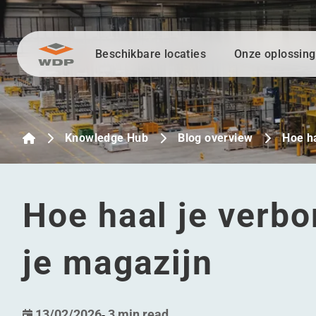
Beschikbare locaties
Onze oplossin
Ga naar inhoud
Knowledge Hub
Blog overview
Hoe h
Hoe haal je verbo
je magazijn
13/02/2026
-
3 min read