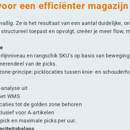
 voor een efficiënter magazijn
evallig. Ze is het resultaat van een aantal duidelijke, 
 structureel toepast en opvolgt, creëer je meer flow,
ne
rlijnniveau en rangschik SKU’s op basis van beweging
merendeel van de picks.
zone-principe: picklocaties tussen knie- en schouderh
-analyse uit
n het WMS
ocaties tot de golden zone behoren
lusief voor A‑artikelen
r pick en maximale picks per uur.
aciteitsbalans