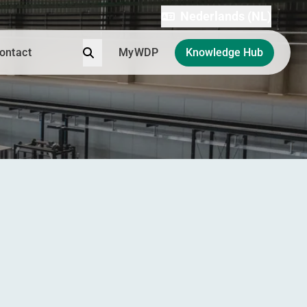
Nederlands (NL)
Zoek
ontact
MyWDP
Knowledge Hub