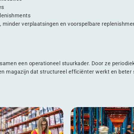
es
plenishments
d, minder verplaatsingen en voorspelbare replenishme
 samen een operationeel stuurkader. Door ze periodie
een magazijn dat structureel efficiënter werkt en beter