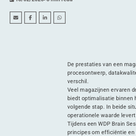
Hoe haal je verborgen capaciteit uit je magazijn
Hoe haal je verborgen capaciteit uit je magazi
Hoe haal je verborgen capaciteit uit je 
Hoe haal je verborgen capaciteit 
De prestaties van een maga
procesontwerp, datakwalite
verschil.
Veel magazijnen ervaren d
biedt optimalisatie binnen 
volgende stap. In beide sit
operationele waarde levert
Tijdens een WDP Brain Ses
principes om efficiëntie en