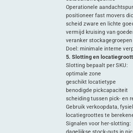
Operationele aandachtspu
positioneer fast movers di
scheid zware en lichte go
vermijd kruising van goed
veranker stockagegroepen
Doel: minimale interne ve
5. Slotting en locatiegroot
Slotting bepaalt per SKU:
optimale zone
geschikt locatietype
benodigde pickcapaciteit
scheiding tussen pick- en r
Gebruik verkoopdata, fysi
locatiegroottes te bereken
Signalen voor her-slotting:
dagelijkse stock-outs in pi