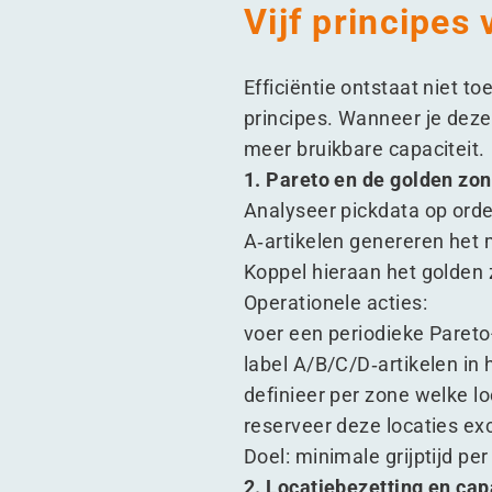
Vijf principes
Efficiëntie ontstaat niet to
principes. Wanneer je deze
meer bruikbare capaciteit.
1. Pareto en de golden zo
Analyseer pickdata op orde
A‑artikelen genereren het 
Koppel hieraan het golden 
Operationele acties:
voer een periodieke Pareto
label A/​B/​C/​D‑artikelen i
definieer per zone welke l
reserveer deze locaties exc
Doel: minimale grijptijd pe
2. Locatiebezetting en cap