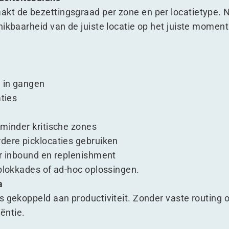
t de bezettingsgraad per zone en per locatietype. Niet
hikbaarheid van de juiste locatie op het juiste moment
 in gangen
aties
 minder kritische zones
dere picklocaties gebruiken
or inbound en replenishment
 blokkades of ad-hoc oplossingen.
a
s gekoppeld aan productiviteit. Zonder vaste routing o
iëntie.