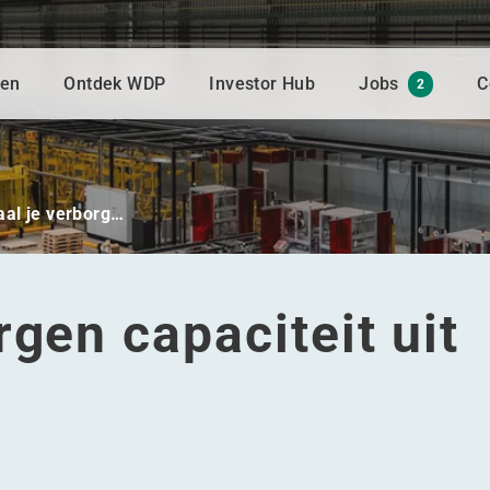
gen
Ontdek WDP
Investor Hub
Jobs
C
2
aal je verborg…
rgen capaciteit uit