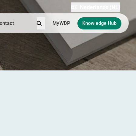
Nederlands (NL)
Zoek
ontact
MyWDP
Knowledge Hub