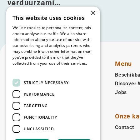
verduurzami…
×
Lees meer
This website uses cookies
We use cookies to personalise content, ads
and to analyse our traffic. We also share
information about your use of our site with
our advertising and analytics partners who
may combine it with other information that
you’ve provided to them or that they’ve
Menu
collected from your use of their services.
Read more
Beschikba
STRICTLY NECESSARY
Discover
Nederlands (NL)
Jobs
PERFORMANCE
Volg ons
TARGETING
Facebook
LinkedIn
YouTube
Instagram
Vimeo
Onze ka
FUNCTIONALITY
Contact
UNCLASSIFIED
Copyright © 2026