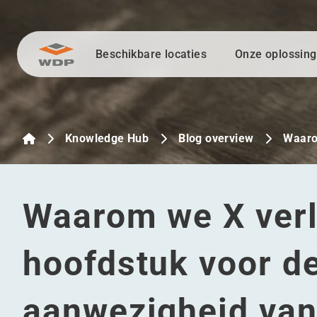
Beschikbare locaties
Onze oplossin
Ga naar inhoud
Knowledge Hub
Blog overview
Waaro
Waarom we X verl
hoofdstuk voor de
aanwezigheid va