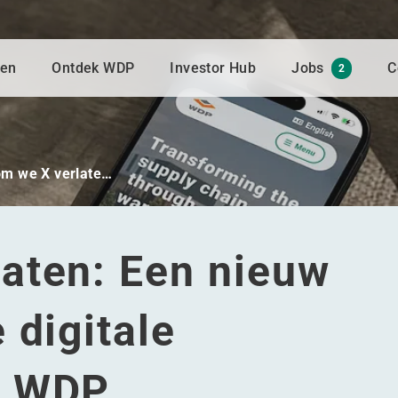
gen
Ontdek WDP
Investor Hub
Jobs
C
2
m we X verlate…
aten: Een nieuw
 digitale
n WDP