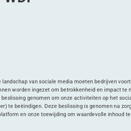
e digitale aanwezigheid van WDP
oor de digitale aanwezigheid van WDP
stuk voor de digitale aanwezigheid van WDP
 hoofdstuk voor de digitale aanwezigheid van WDP
e landschap van sociale media moeten bedrijven voor
nnen worden ingezet om betrokkenheid en impact te 
 beslissing genomen om onze activiteiten op het soci
er) te beëindigen. Deze beslissing is genomen na zo
latform en onze toewijding om waardevolle inhoud te 