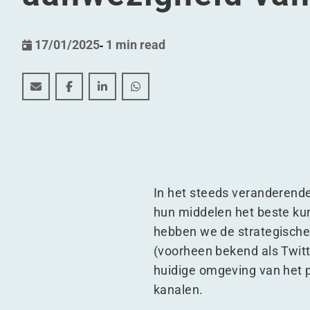
17/01/2025
-
1 min read
Waarom we X verlaten: Een nieuw hoofdstuk voor d
Waarom we X verlaten: Een nieuw hoofdstuk v
Waarom we X verlaten: Een nieuw hoofd
Waarom we X verlaten: Een nieuw
In het steeds veranderend
hun middelen het beste ku
hebben we de strategische
(voorheen bekend als Twitt
huidige omgeving van het p
kanalen.