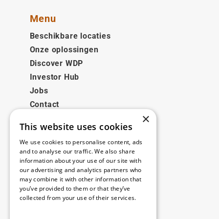
Menu
Beschikbare locaties
Onze oplossingen
Discover WDP
Investor Hub
Jobs
Contact
×
This website uses cookies
Juridisch
We use cookies to personalise content, ads
Disclaimer
and to analyse our traffic. We also share
information about your use of our site with
Privacy policy
our advertising and analytics partners who
Cookie policy
may combine it with other information that
you’ve provided to them or that they’ve
collected from your use of their services.
Onze kantoren
Read more