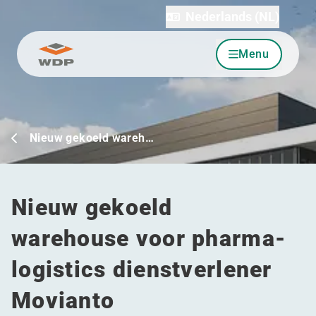
Nederlands (NL)
Menu
Ga naar inhoud
Nieuw gekoeld wareh…
Nieuw gekoeld
warehouse voor pharma-
logistics dienstverlener
Movianto