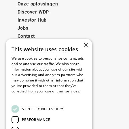
Onze oplossingen
Discover WDP
Investor Hub
Jobs
Contact
×
This website uses cookies
Juridisch
We use cookies to personalise content, ads
Disclaimer
and to analyse our traffic. We also share
information about your use of our site with
Privacy policy
our advertising and analytics partners who
Cookie policy
may combine it with other information that
you’ve provided to them or that they’ve
collected from your use of their services.
Onze kantoren
Read more
Contact
STRICTLY NECESSARY
PERFORMANCE
Blijf op de hoogte