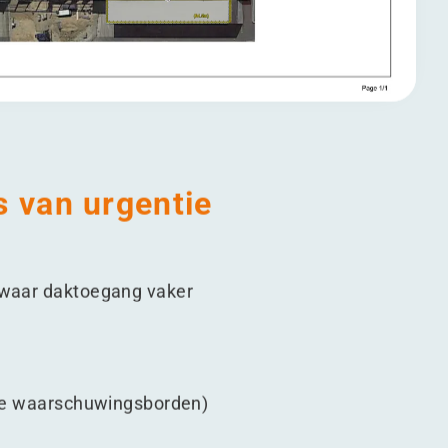
s van urgentie
s waar daktoegang vaker
ijke waarschuwingsborden)