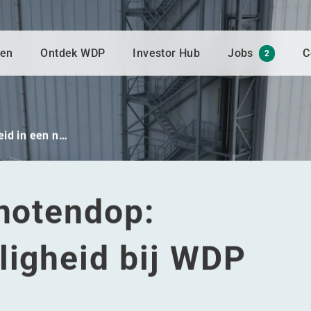
gen
Ontdek WDP
Investor Hub
Jobs
C
2
eid in een n…
 notendop:
ligheid bij WDP