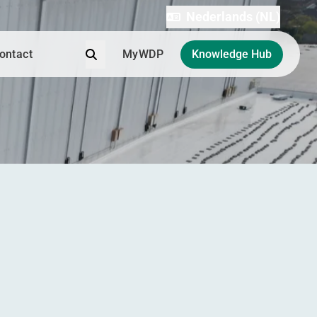
Nederlands (NL)
Zoek
ontact
MyWDP
Knowledge Hub