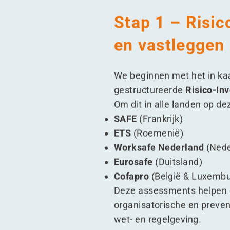
Stap 1 – Risic
en vastleggen
We beginnen met het in kaa
gestructureerde
Risico-Inv
Om dit in alle landen op d
SAFE
(Frankrijk)
ETS
(Roemenië)
Worksafe Nederland
(Nede
Eurosafe
(Duitsland)
Cofapro
(België & Luxembu
Deze assessments helpen on
organisatorische en preve
wet- en regelgeving.