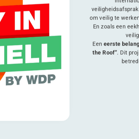
internat
veiligheidsafsprak
om veilig te werke
En zoals een eekh
veili
Een
eerste belang
the Roof”
. Dit pro
betred