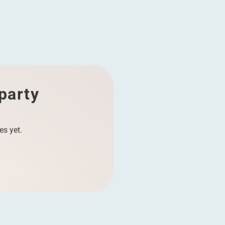
 party
es yet.