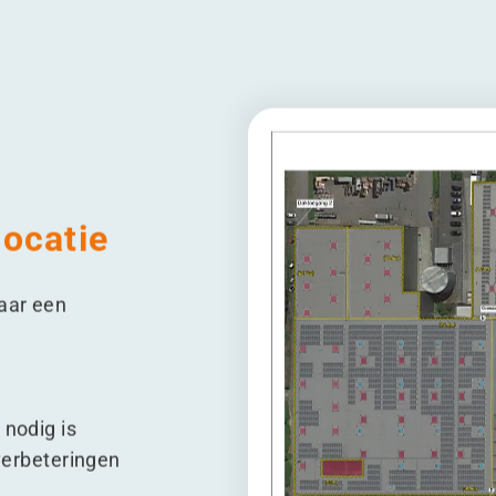
locatie
naar een
 nodig is
 verbeteringen