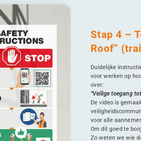
Stap 4 – 
Roof” (tra
Duidelijke instruc
voor werken op hoo
over:
“
Veilige toegang to
De video is gemaa
veiligheidscommunic
voor alle aannemer
Om dit goed te bor
Zo weten we wie de