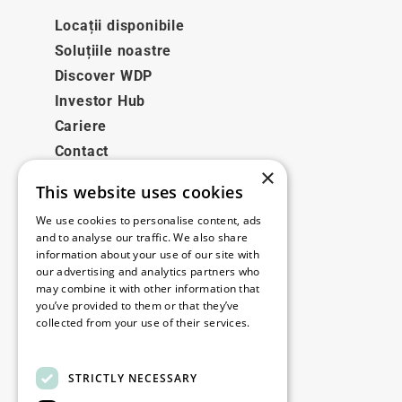
Locații disponibile
Soluțiile noastre
Discover WDP
Investor Hub
Cariere
Contact
×
This website uses cookies
Legale
We use cookies to personalise content, ads
Disclaimer
and to analyse our traffic. We also share
information about your use of our site with
Privacy policy
our advertising and analytics partners who
Cookie policy
may combine it with other information that
you’ve provided to them or that they’ve
collected from your use of their services.
Birourile noastre
Read more
Contact
STRICTLY NECESSARY