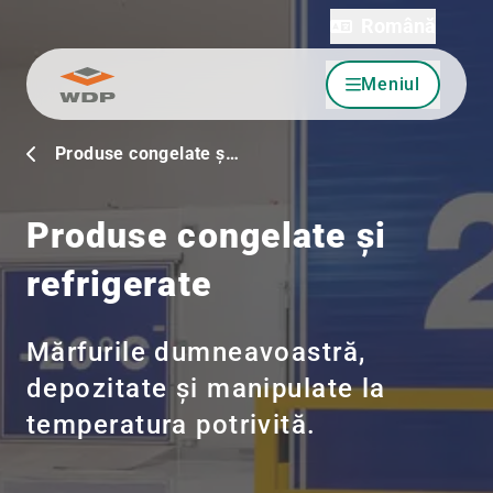
Română
Meniul
Sari la conținut
Produse congelate ș…
Produse congelate și
refrigerate
Mărfurile dumneavoastră,
depozitate și manipulate la
temperatura potrivită.