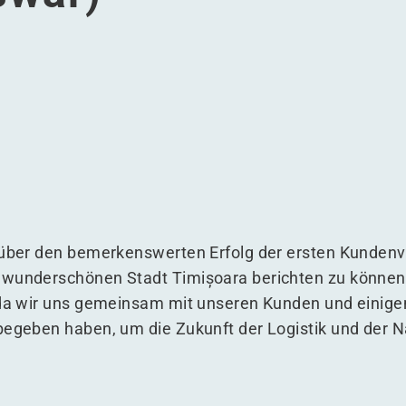
tigkeit in Timisoara (Temeswar)
achhaltigkeit in Timisoara (Temeswar)
 der Nachhaltigkeit in Timisoara (Temeswar)
ik und der Nachhaltigkeit in Timisoara (Temeswar)
n über den bemerkenswerten Erfolg der ersten Kunden
 wunderschönen Stadt Timișoara berichten zu können
, da wir uns gemeinsam mit unseren Kunden und einige
begeben haben, um die Zukunft der Logistik und der N