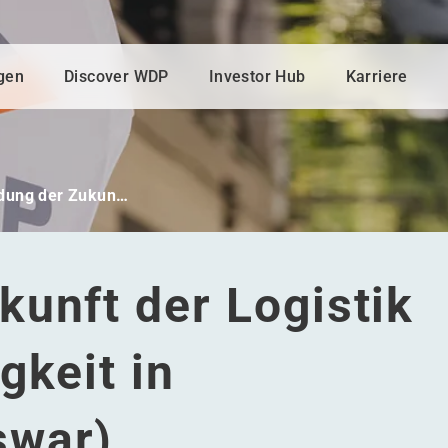
gen
Discover WDP
Investor Hub
Karriere
dung der Zukun…
unft der Logistik
gkeit in
swar)