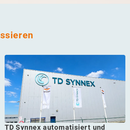
essieren
TD Synnex automatisiert und