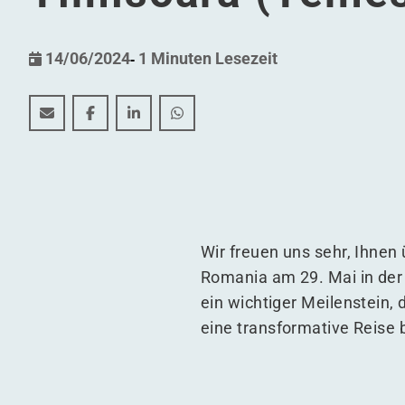
14/06/2024
-
1 Minuten Lesezeit
Erkundung der Zukunft der Logistik und der Nachhal
Erkundung der Zukunft der Logistik und der N
Erkundung der Zukunft der Logistik und
Erkundung der Zukunft der Logist
Wir freuen uns sehr, Ihne
Romania am 29. Mai in der
ein wichtiger Meilenstein
eine transformative Reise 