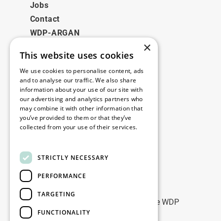
Jobs
Contact
WDP-ARGAN
×
This website uses cookies
Juridisch
We use cookies to personalise content, ads
Disclaimer
and to analyse our traffic. We also share
information about your use of our site with
Privacybeleid
our advertising and analytics partners who
Cookie Policy
may combine it with other information that
you’ve provided to them or that they’ve
collected from your use of their services.
Onze kantoren
Read more
Contact
STRICTLY NECESSARY
PERFORMANCE
Blijf op de hoogte
TARGETING
Blijf up-to-date: meld u aan voor onze WDP
FUNCTIONALITY
Marketing nieuwsbrieven