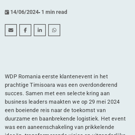
14/06/2024
-
1 min read
Event terugblik: de toekomst van logistiek en duurzaa
Event terugblik: de toekomst van logistiek en d
Event terugblik: de toekomst van logisti
Event terugblik: de toekomst van l
WDP Romania eerste klantenevent in het
prachtige Timisoara was een overdonderend
succes. Samen met een selecte kring aan
business leaders maakten we op 29 mei 2024
een boeiende reis naar de toekomst van
duurzame en baanbrekende logistiek. Het event
was een aaneenschakeling van prikkelende