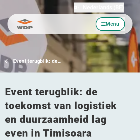
Nederlands (BE)
Menu
Ga naar inhoud
Event terugblik: de…
Event terugblik: de
toekomst van logistiek
en duurzaamheid lag
even in Timisoara