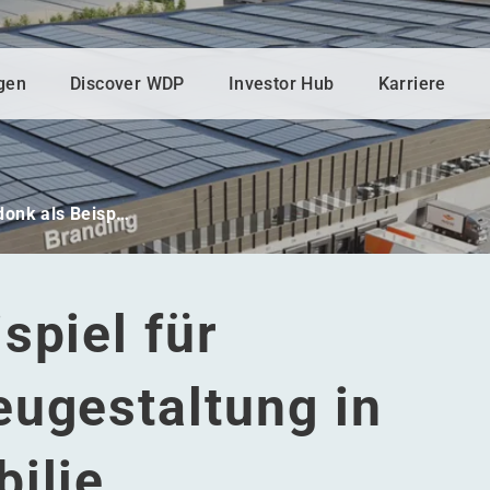
gen
Discover WDP
Investor Hub
Karriere
donk als Beisp…
spiel für
eugestaltung in
ilie