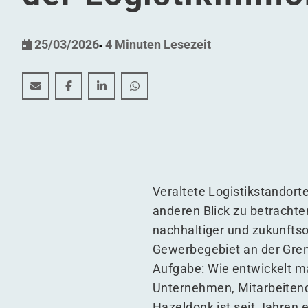
25/03/2026
-
4 Minuten Lesezeit
Hazeldonk als Beispiel für zukunftsfähige Neugestal
Hazeldonk als Beispiel für zukunftsfähige Neu
Hazeldonk als Beispiel für zukunftsfähi
Hazeldonk als Beispiel für zukun
Veraltete Logistikstandort
anderen Blick zu betrachte
nachhaltiger und zukunftso
Gewerbegebiet an der Grenz
Aufgabe: Wie entwickelt ma
Unternehmen, Mitarbeitend
Hazeldonk ist seit Jahren 