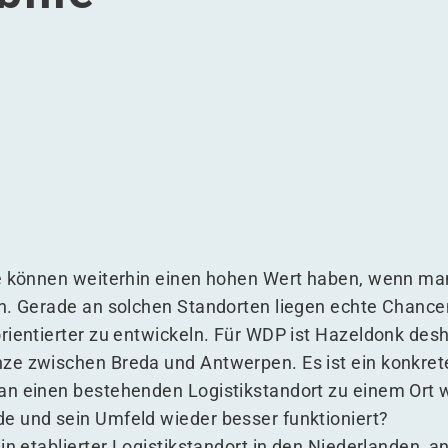
tung in der Logistikimmobilie
gestaltung in der Logistikimmobilie
ge Neugestaltung in der Logistikimmobilie
ftsfähige Neugestaltung in der Logistikimmobilie
e können weiterhin einen hohen Wert haben, wenn man 
n. Gerade an solchen Standorten liegen echte Chancen,
rientierter zu entwickeln. Für WDP ist Hazeldonk desh
e zwischen Breda und Antwerpen. Es ist ein konkrete
n einen bestehenden Logistikstandort zu einem Ort we
e und sein Umfeld wieder besser funktioniert?
ein etablierter Logistikstandort in den Niederlanden, 