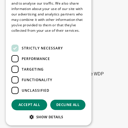
Disclaimer
and to analyse our traffic. We also share
information about your use of our site with
Privacy policy
our advertising and analytics partners who
Cookie policy
may combine it with other information that
you’ve provided to them or that they’ve
collected from your use of their services.
Onze kantoren
Read more
Contact
STRICTLY NECESSARY
PERFORMANCE
Blijf op de hoogte
TARGETING
Blijf up-to-date: meld u aan voor onze WDP
FUNCTIONALITY
Marketing nieuwsbrieven
UNCLASSIFIED
Registreer
ACCEPT ALL
DECLINE ALL
Copyright © 2026
SHOW DETAILS