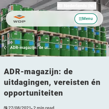
Nederlands (NL)
Menu
Ga naar inhoud
ADR-magazijn: de ui…
ADR-magazijn: de
uitdagingen, vereisten én
opportuniteiten
27/08/2021
-
2 min read