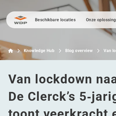
Beschikbare locaties
Onze oplossin
Ga naar inhoud
Knowledge Hub
Blog overview
Van l
Van lockdown naa
De Clerck’s 5‑jari
toont veerkracht 