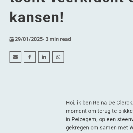
kansen!
29/01/2025
-
3 min read
Van lockdown naar innovatie: Reina De Clerck's 5-jar
Van lockdown naar innovatie: Reina De Clerck's
Van lockdown naar innovatie: Reina De C
Van lockdown naar innovatie: Rein
Hoi, ik ben Reina De Clerck.
moment om terug te blikken
in Peizegem, op een steen
gekregen om samen met WDP 