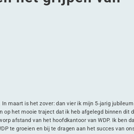
ige reis bij WDP toont veerkracht en het grijpen van kansen
 5-jarige reis bij WDP toont veerkracht en het grijpen van 
lerck's 5-jarige reis bij WDP toont veerkracht en het grijp
a De Clerck's 5-jarige reis bij WDP toont veerkracht en het
 In maart is het zover: dan vier ik mijn 5‑jarig jubileu
 op het mooie traject dat ik heb afgelegd binnen dit 
worp afstand van het hoofdkantoor van WDP. Ik ben da
te groeien en bij te dragen aan het succes van ons 