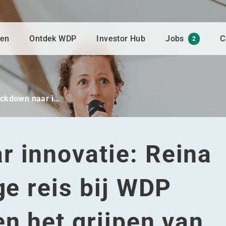
gen
Ontdek WDP
Investor Hub
Jobs
C
2
ockdown naar i…
r innovatie: Reina
ge reis bij WDP
en het grijpen van