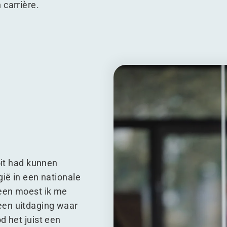
 carrière.
oit had kunnen
gië in een nationale
reen moest ik me
een uitdaging waar
d het juist een