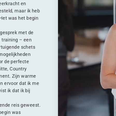
eerkracht en
steld, maar ik heb
Het was het begin
 gesprek met de
 training – een
ertuigende schets
 mogelijkheden
r de perfecte
itte, Country
ment. Zijn warme
n ervoor dat ik me
t ik dat ik bij
iende reis geweest.
 begin was