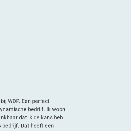
!
kansen!
en van kansen!
 grijpen van kansen!
m bij WDP. Een perfect
dynamische bedrijf. Ik woon
nkbaar dat ik de kans heb
bedrijf. Dat heeft een