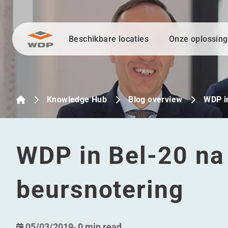
Beschikbare locaties
Onze oplossin
Ga naar inhoud
Knowledge Hub
Blog overview
WDP i
WDP in Bel-20 na 
beursnotering
05/03/2019
-
0 min read