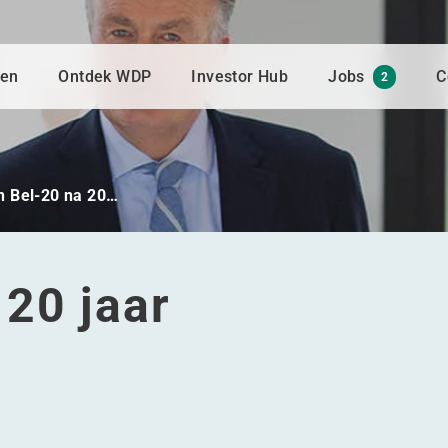
gen
Ontdek WDP
Investor Hub
Jobs
C
2
n Bel-20 na 20…
20 jaar