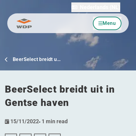
Nederlands (NL)
Menu
Ga naar inhoud
BeerSelect breidt u…
BeerSelect breidt uit in
Gentse haven
15/11/2022
-
1 min read