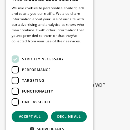
Juridisch
We use cookies to personalise content, ads
Disclaimer
and to analyse our traffic. We also share
information about your use of our site with
Privacy policy
our advertising and analytics partners who
Cookie policy
may combine it with other information that
you’ve provided to them or that they’ve
collected from your use of their services.
Onze kantoren
Read more
Contact
STRICTLY NECESSARY
PERFORMANCE
Blijf op de hoogte
TARGETING
Blijf up-to-date: meld u aan voor onze WDP
FUNCTIONALITY
Marketing nieuwsbrieven
UNCLASSIFIED
Registreer
ACCEPT ALL
DECLINE ALL
Copyright © 2026
SHOW DETAILS