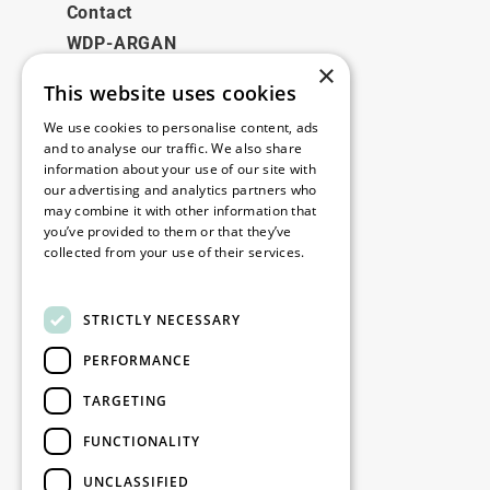
Contact
WDP-ARGAN
×
This website uses cookies
Juridique
We use cookies to personalise content, ads
Disclaimer
and to analyse our traffic. We also share
information about your use of our site with
Politique de confidentialité
our advertising and analytics partners who
Cookie Policy
may combine it with other information that
you’ve provided to them or that they’ve
collected from your use of their services.
Nos bureaux
Read more
Contact
STRICTLY NECESSARY
PERFORMANCE
Restez informé
TARGETING
Restez à jour : inscrivez-vous à nos
FUNCTIONALITY
newsletters Marketing
UNCLASSIFIED